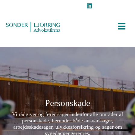
Hop
til
indholdet
Personskade
Vi rådgiver og fører sager indenfor alle områder af
personskade, herunder både ansvarssager,
arbejdsskadesager, ulykkesforsikring og sager om
sygedagpengeregres.