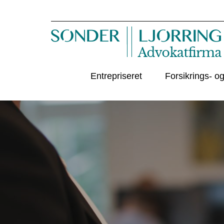
Hop
til
indholdet
Entrepriseret
Forsikrings- og