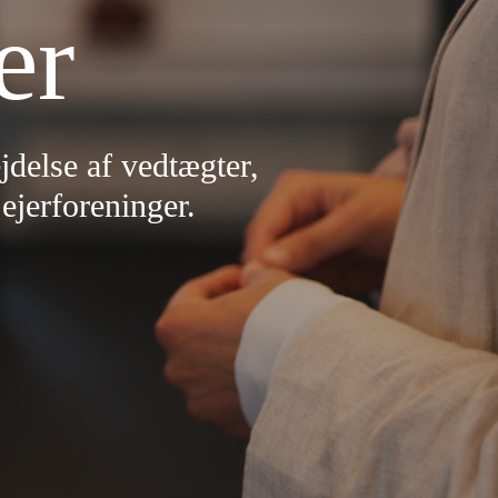
er
delse af vedtægter,
ejerforeninger.