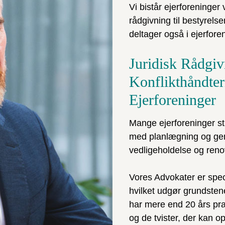
Vi bistår ejerforeninge
rådgivning til bestyrels
deltager også i ejerfore
Juridisk Rådgiv
Konflikthåndter
Ejerforeninger
Mange ejerforeninger stå
med planlægning og ge
vedligeholdelse og reno
Vores Advokater er speci
hvilket udgør grundsten
har mere end 20 års pra
og de tvister, der kan op