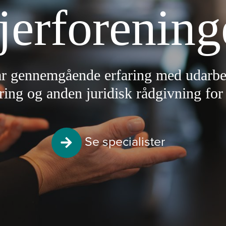
jerforening
r gennemgående erfaring med udarbej
ring og anden juridisk rådgivning for 
Se specialister