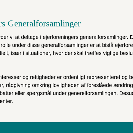
ers Generalforsamlinger
byder vi at deltage i ejerforeningers generalforsamlinger.
rolle under disse generalforsamlinger er at bistå ejerfor
lt, især i situationer, hvor der skal træffes vigtige beslu
s interesser og rettigheder er ordentligt repræsenteret og b
er, rådgivning omkring lovligheden af foreslåede ændring
debatter eller spørgsmål under generelforsamlingen. Des
enter.