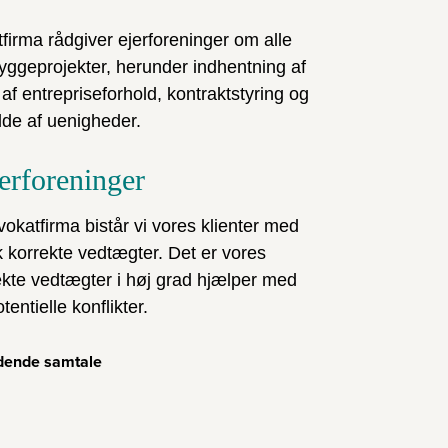
firma rådgiver ejerforeninger om alle
byggeprojekter, herunder indhentning af
 af entrepriseforhold, kontraktstyring og
ælde af uenigheder.
jerforeninger
okatfirma bistår vi vores klienter med
k korrekte vedtægter. Det er vores
rrekte vedtægter i høj grad hjælper med
entielle konflikter.
edende samtale