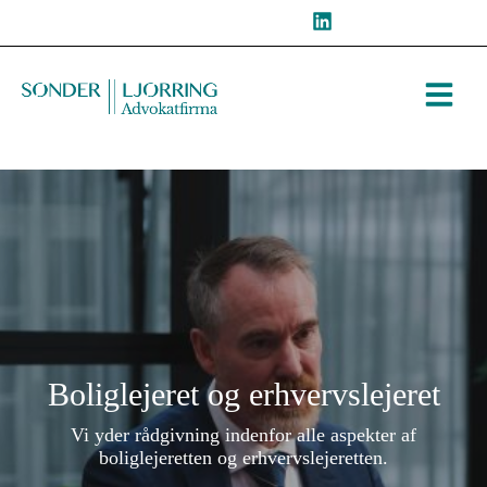
Hop
til
indholdet
Boliglejeret og erhvervslejeret
Vi yder rådgivning indenfor alle aspekter af
boliglejeretten og erhvervslejeretten.